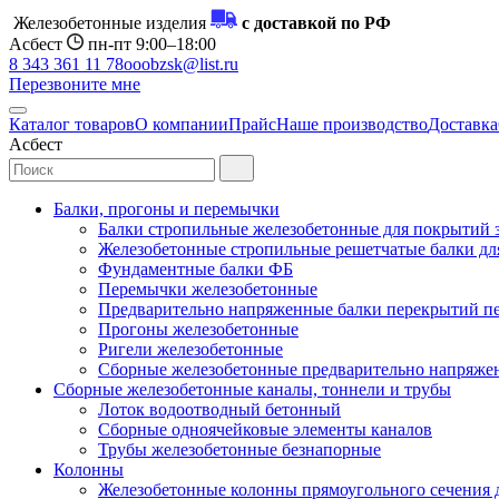
Железобетонные изделия
с доставкой по РФ
Асбест
пн-пт 9:00–18:00
8 343 361 11 78
ooobzsk@list.ru
Перезвоните мне
Каталог товаров
О компании
Прайс
Наше производство
Доставка
Асбест
Балки, прогоны и перемычки
Балки стропильные железобетонные для покрытий 
Железобетонные стропильные решетчатые балки для
Фундаментные балки ФБ
Перемычки железобетонные
Предварительно напряженные балки перекрытий пе
Прогоны железобетонные
Ригели железобетонные
Сборные железобетонные предварительно напряже
Сборные железобетонные каналы, тоннели и трубы
Лоток водоотводный бетонный
Сборные одноячейковые элементы каналов
Трубы железобетонные безнапорные
Колонны
Железобетонные колонны прямоугольного сечения 