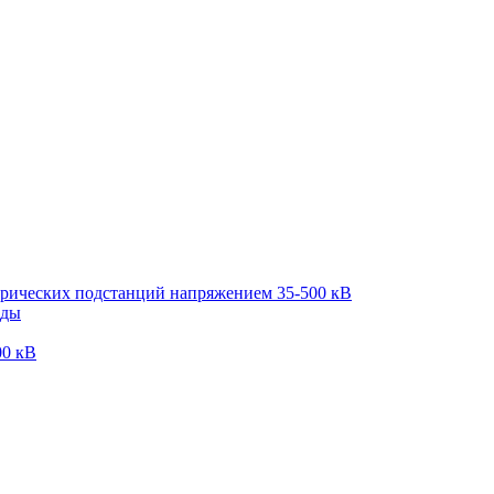
трических подстанций напряжением 35-500 кВ
оды
00 кВ