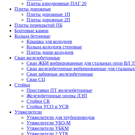
Плиты аэродромные ПАГ 20
Плиты дорожные
Плиты дорожные 1П
Плиты дорожные 2П
Плиты перекрытий ПБ
Бортовые камни
Кольца бетонные
Крышка для колодцев
Кольца колодцев стеновые
Плиты днищ колодцев
Сваи железобетонные
Сваи ЖБИ вибрированные для стальных опор ВЛ 3
Сваи железобетонные вибрированные для стальных
Сваи забивные железобетонные
Сваи СЦ
Стойки
Приставки ПТ железобетонные
Железобетонные опоры ЛЭП
Стойки СК
Стойки УСО и УСВ
Утяжелители
Утяжелители для трубопроводов
Утяжелители УБО-М
Утяжелители УБКМ
Утяжелители 2 УТК