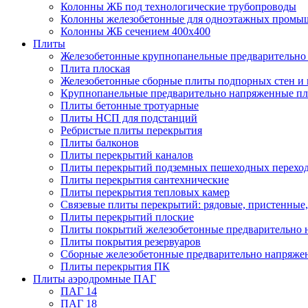
Колонны ЖБ под технологические трубопроводы
Колонны железобетонные для одноэтажных промы
Колонны ЖБ сечением 400х400
Плиты
Железобетонные крупнопанельные предварительно 
Плита плоская
Железобетонные сборные плиты подпорных стен и
Крупнопанельные предварительно напряженные п
Плиты бетонные тротуарные
Плиты НСП для подстанций
Ребристые плиты перекрытия
Плиты балконов
Плиты перекрытий каналов
Плиты перекрытий подземных пешеходных перехо
Плиты перекрытия сантехнические
Плиты перекрытия тепловых камер
Связевые плиты перекрытий: рядовые, пристенные,
Плиты перекрытий плоские
Плиты покрытий железобетонные предварительно н
Плиты покрытия резервуаров
Сборные железобетонные предварительно напряже
Плиты перекрытия ПК
Плиты аэродромные ПАГ
ПАГ 14
ПАГ 18