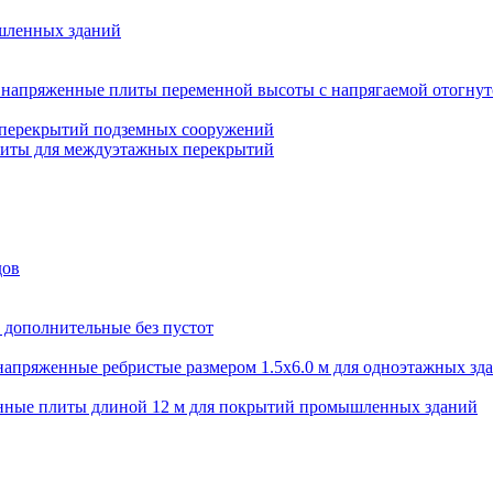
шленных зданий
напряженные плиты переменной высоты с напрягаемой отогнут
 перекрытий подземных сооружений
литы для междуэтажных перекрытий
дов
 дополнительные без пустот
апряженные ребристые размером 1.5х6.0 м для одноэтажных зд
нные плиты длиной 12 м для покрытий промышленных зданий