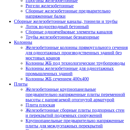
Прогоны железобетонные
Ригели железобетонные
Сборные железобетонные предварительно
напряженные балки
Сборные железобетонные каналы, тоннели и трубы
Лоток водоотводный бетонный
Сборные одноячейковые элементы каналов
Трубы железобетонные безнапорные
Колонны
Железобетонные колонны прямоугольного сечения
для одноэтажных производственных зданий без
мостовых кранов
Колонны ЖБ под технологические трубопроводы
Колонны железобетонные для одноэтажных
промышленных зданий
Колонны ЖБ сечением 400х400
Плиты
Железобетонные крупнопанельные
предварительно напряженные плиты переменной
высоты с напрягаемой отогнутой арматурой
Плита плоская
Железобетонные сборные плиты подпорных стен
и перекрытий подземных сооружений
Крупнопанельные предварительно напряженные
плиты для междуэтажных перекрытий