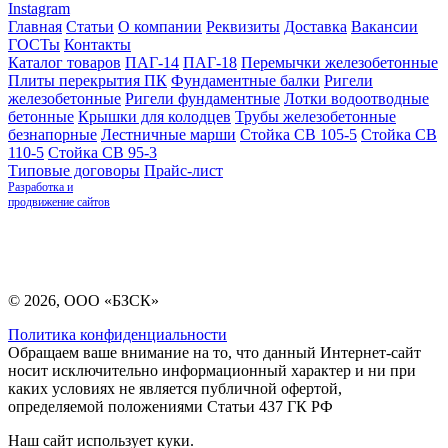
Instagram
Главная
Статьи
О компании
Реквизиты
Доставка
Вакансии
ГОСТы
Контакты
Каталог товаров
ПАГ-14
ПАГ-18
Перемычки железобетонные
Плиты перекрытия ПК
Фундаментные балки
Ригели
железобетонные
Ригели фундаментные
Лотки водоотводные
бетонные
Крышки для колодцев
Трубы железобетонные
безнапорные
Лестничные марши
Стойка СВ 105-5
Стойка СВ
110-5
Стойка СВ 95-3
Типовые договоры
Прайс-лист
Разработка и
продвижение сайтов
© 2026, ООО «БЗСК»
Политика конфиденциальности
Обращаем ваше внимание на то, что данный Интернет-сайт
носит исключительно информационный характер и ни при
каких условиях не является публичной офертой,
определяемой положениями Статьи 437 ГК РФ
Наш сайт использует куки.