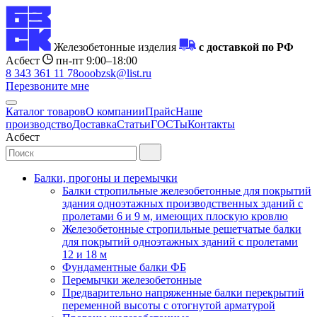
Железобетонные изделия
с доставкой по РФ
Асбест
пн-пт 9:00–18:00
8 343 361 11 78
ooobzsk@list.ru
Перезвоните мне
Каталог товаров
О компании
Прайс
Наше
производство
Доставка
Статьи
ГОСТы
Контакты
Асбест
Балки, прогоны и перемычки
Балки стропильные железобетонные для покрытий
здания одноэтажных производственных зданий с
пролетами 6 и 9 м, имеющих плоскую кровлю
Железобетонные стропильные решетчатые балки
для покрытий одноэтажных зданий с пролетами
12 и 18 м
Фундаментные балки ФБ
Перемычки железобетонные
Предварительно напряженные балки перекрытий
переменной высоты с отогнутой арматурой