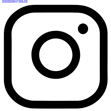
ooobzsk@list.ru