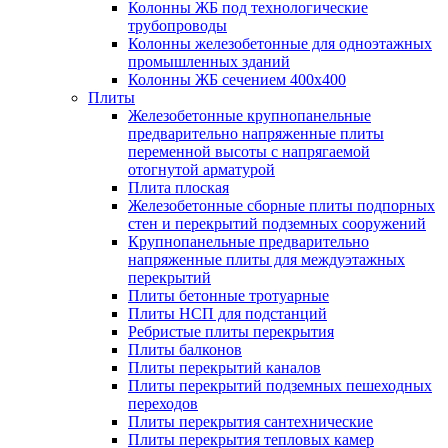
Колонны ЖБ под технологические
трубопроводы
Колонны железобетонные для одноэтажных
промышленных зданий
Колонны ЖБ сечением 400х400
Плиты
Железобетонные крупнопанельные
предварительно напряженные плиты
переменной высоты с напрягаемой
отогнутой арматурой
Плита плоская
Железобетонные сборные плиты подпорных
стен и перекрытий подземных сооружений
Крупнопанельные предварительно
напряженные плиты для междуэтажных
перекрытий
Плиты бетонные тротуарные
Плиты НСП для подстанций
Ребристые плиты перекрытия
Плиты балконов
Плиты перекрытий каналов
Плиты перекрытий подземных пешеходных
переходов
Плиты перекрытия сантехнические
Плиты перекрытия тепловых камер