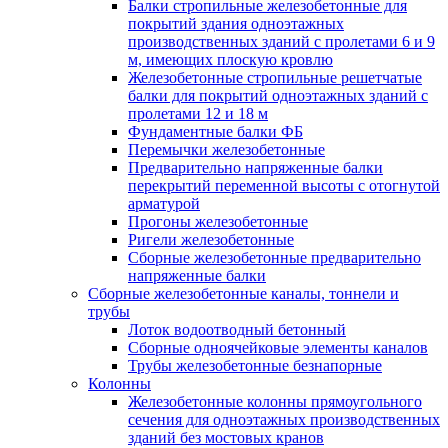
Балки стропильные железобетонные для
покрытий здания одноэтажных
производственных зданий с пролетами 6 и 9
м, имеющих плоскую кровлю
Железобетонные стропильные решетчатые
балки для покрытий одноэтажных зданий с
пролетами 12 и 18 м
Фундаментные балки ФБ
Перемычки железобетонные
Предварительно напряженные балки
перекрытий переменной высоты с отогнутой
арматурой
Прогоны железобетонные
Ригели железобетонные
Сборные железобетонные предварительно
напряженные балки
Сборные железобетонные каналы, тоннели и
трубы
Лоток водоотводный бетонный
Сборные одноячейковые элементы каналов
Трубы железобетонные безнапорные
Колонны
Железобетонные колонны прямоугольного
сечения для одноэтажных производственных
зданий без мостовых кранов