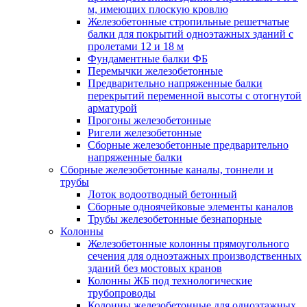
м, имеющих плоскую кровлю
Железобетонные стропильные решетчатые
балки для покрытий одноэтажных зданий с
пролетами 12 и 18 м
Фундаментные балки ФБ
Перемычки железобетонные
Предварительно напряженные балки
перекрытий переменной высоты с отогнутой
арматурой
Прогоны железобетонные
Ригели железобетонные
Сборные железобетонные предварительно
напряженные балки
Сборные железобетонные каналы, тоннели и
трубы
Лоток водоотводный бетонный
Сборные одноячейковые элементы каналов
Трубы железобетонные безнапорные
Колонны
Железобетонные колонны прямоугольного
сечения для одноэтажных производственных
зданий без мостовых кранов
Колонны ЖБ под технологические
трубопроводы
Колонны железобетонные для одноэтажных