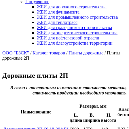
Популярное
ЖБИ для дорожного строительства
ЖБИ для фундамента
ЖБИ для промышленного строительства
ЖБИ для теплотрасс
ЖБИ для гражданского строительства
ЖБИ для энергетического строительства
ЖБИ для нефтегазовой отрасли
ЖБИ для благоустройства территории
ООО "БЗСК"
/
Каталог товаров
/
Плиты дорожные
/
Плиты
дорожные 2П
Дорожные плиты 2П
В связи с постоянным изменением стоимости металла,
стоимость продукции необходимо уточнять.
Размеры, мм
Клас
Наименование
бетон
L,
B,
H,
длина
ширина
высота