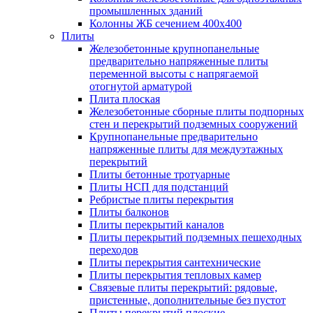
промышленных зданий
Колонны ЖБ сечением 400х400
Плиты
Железобетонные крупнопанельные
предварительно напряженные плиты
переменной высоты с напрягаемой
отогнутой арматурой
Плита плоская
Железобетонные сборные плиты подпорных
стен и перекрытий подземных сооружений
Крупнопанельные предварительно
напряженные плиты для междуэтажных
перекрытий
Плиты бетонные тротуарные
Плиты НСП для подстанций
Ребристые плиты перекрытия
Плиты балконов
Плиты перекрытий каналов
Плиты перекрытий подземных пешеходных
переходов
Плиты перекрытия сантехнические
Плиты перекрытия тепловых камер
Связевые плиты перекрытий: рядовые,
пристенные, дополнительные без пустот
Плиты перекрытий плоские