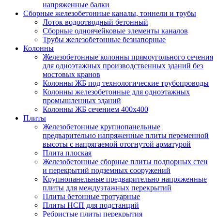
напряженные балки
Сборные железобетонные каналы, тоннели и трубы
Лоток водоотводный бетонный
Сборные одноячейковые элементы каналов
Трубы железобетонные безнапорные
Колонны
Железобетонные колонны прямоугольного сечения
для одноэтажных производственных зданий без
мостовых кранов
Колонны ЖБ под технологические трубопроводы
Колонны железобетонные для одноэтажных
промышленных зданий
Колонны ЖБ сечением 400х400
Плиты
Железобетонные крупнопанельные
предварительно напряженные плиты переменной
высоты с напрягаемой отогнутой арматурой
Плита плоская
Железобетонные сборные плиты подпорных стен
и перекрытий подземных сооружений
Крупнопанельные предварительно напряженные
плиты для междуэтажных перекрытий
Плиты бетонные тротуарные
Плиты НСП для подстанций
Ребристые плиты перекрытия