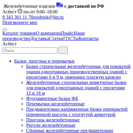
Железобетонные изделия
с доставкой по РФ
Асбест
пн-пт 9:00–18:00
8 343 361 11 78
ooobzsk@list.ru
Перезвоните мне
Каталог товаров
О компании
Прайс
Наше
производство
Доставка
Статьи
ГОСТы
Контакты
Асбест
Балки, прогоны и перемычки
Балки стропильные железобетонные для покрытий
здания одноэтажных производственных зданий с
пролетами 6 и 9 м, имеющих плоскую кровлю
Железобетонные стропильные решетчатые балки
для покрытий одноэтажных зданий с пролетами
12 и 18 м
Фундаментные балки ФБ
Перемычки железобетонные
Предварительно напряженные балки перекрытий
переменной высоты с отогнутой арматурой
Прогоны железобетонные
Ригели железобетонные
Сборные железобетонные предварительно