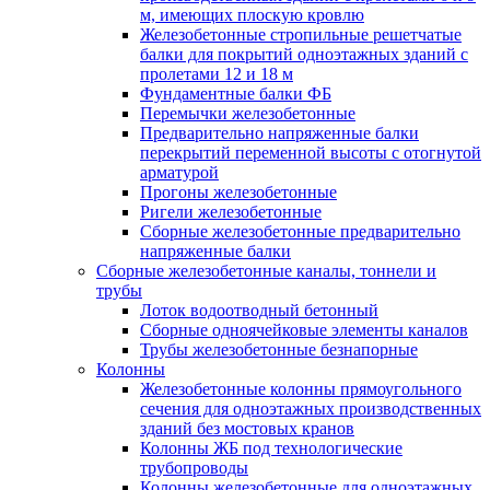
м, имеющих плоскую кровлю
Железобетонные стропильные решетчатые
балки для покрытий одноэтажных зданий с
пролетами 12 и 18 м
Фундаментные балки ФБ
Перемычки железобетонные
Предварительно напряженные балки
перекрытий переменной высоты с отогнутой
арматурой
Прогоны железобетонные
Ригели железобетонные
Сборные железобетонные предварительно
напряженные балки
Сборные железобетонные каналы, тоннели и
трубы
Лоток водоотводный бетонный
Сборные одноячейковые элементы каналов
Трубы железобетонные безнапорные
Колонны
Железобетонные колонны прямоугольного
сечения для одноэтажных производственных
зданий без мостовых кранов
Колонны ЖБ под технологические
трубопроводы
Колонны железобетонные для одноэтажных