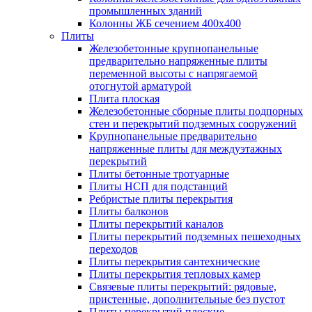
промышленных зданий
Колонны ЖБ сечением 400х400
Плиты
Железобетонные крупнопанельные
предварительно напряженные плиты
переменной высоты с напрягаемой
отогнутой арматурой
Плита плоская
Железобетонные сборные плиты подпорных
стен и перекрытий подземных сооружений
Крупнопанельные предварительно
напряженные плиты для междуэтажных
перекрытий
Плиты бетонные тротуарные
Плиты НСП для подстанций
Ребристые плиты перекрытия
Плиты балконов
Плиты перекрытий каналов
Плиты перекрытий подземных пешеходных
переходов
Плиты перекрытия сантехнические
Плиты перекрытия тепловых камер
Связевые плиты перекрытий: рядовые,
пристенные, дополнительные без пустот
Плиты перекрытий плоские