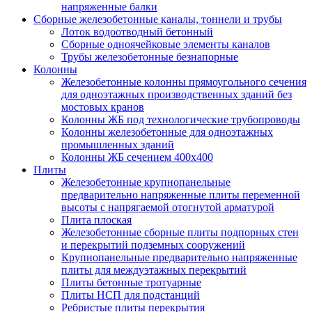
напряженные балки
Сборные железобетонные каналы, тоннели и трубы
Лоток водоотводный бетонный
Сборные одноячейковые элементы каналов
Трубы железобетонные безнапорные
Колонны
Железобетонные колонны прямоугольного сечения
для одноэтажных производственных зданий без
мостовых кранов
Колонны ЖБ под технологические трубопроводы
Колонны железобетонные для одноэтажных
промышленных зданий
Колонны ЖБ сечением 400х400
Плиты
Железобетонные крупнопанельные
предварительно напряженные плиты переменной
высоты с напрягаемой отогнутой арматурой
Плита плоская
Железобетонные сборные плиты подпорных стен
и перекрытий подземных сооружений
Крупнопанельные предварительно напряженные
плиты для междуэтажных перекрытий
Плиты бетонные тротуарные
Плиты НСП для подстанций
Ребристые плиты перекрытия