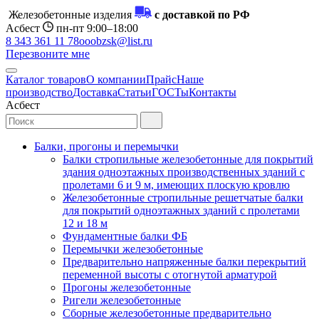
Железобетонные изделия
с доставкой по РФ
Асбест
пн-пт 9:00–18:00
8 343 361 11 78
ooobzsk@list.ru
Перезвоните мне
Каталог товаров
О компании
Прайс
Наше
производство
Доставка
Статьи
ГОСТы
Контакты
Асбест
Балки, прогоны и перемычки
Балки стропильные железобетонные для покрытий
здания одноэтажных производственных зданий с
пролетами 6 и 9 м, имеющих плоскую кровлю
Железобетонные стропильные решетчатые балки
для покрытий одноэтажных зданий с пролетами
12 и 18 м
Фундаментные балки ФБ
Перемычки железобетонные
Предварительно напряженные балки перекрытий
переменной высоты с отогнутой арматурой
Прогоны железобетонные
Ригели железобетонные
Сборные железобетонные предварительно