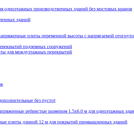
ля одноэтажных производственных зданий без мостовых кранов
ленных зданий
апряженные плиты переменной высоты с напрягаемой отогнуто
перекрытий подземных сооружений
иты для междуэтажных перекрытий
ов
дополнительные без пустот
пряженные ребристые размером 1.5х6.0 м для одноэтажных зда
ные плиты длиной 12 м для покрытий промышленных зданий