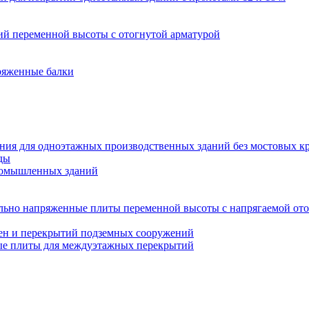
й переменной высоты с отогнутой арматурой
ряженные балки
ния для одноэтажных производственных зданий без мостовых к
ды
ромышленных зданий
льно напряженные плиты переменной высоты с напрягаемой ото
ен и перекрытий подземных сооружений
ые плиты для междуэтажных перекрытий