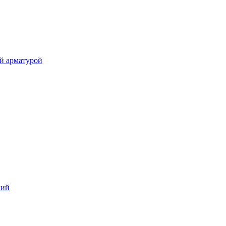
й арматурой
ний