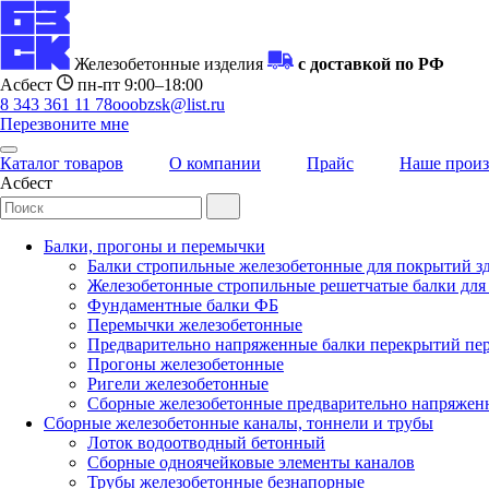
Железобетонные изделия
с доставкой по РФ
Асбест
пн-пт 9:00–18:00
8 343 361 11 78
ooobzsk@list.ru
Перезвоните мне
Каталог товаров
О компании
Прайс
Наше произ
Асбест
Балки, прогоны и перемычки
Балки стропильные железобетонные для покрытий з
Железобетонные стропильные решетчатые балки для 
Фундаментные балки ФБ
Перемычки железобетонные
Предварительно напряженные балки перекрытий пер
Прогоны железобетонные
Ригели железобетонные
Сборные железобетонные предварительно напряжен
Сборные железобетонные каналы, тоннели и трубы
Лоток водоотводный бетонный
Сборные одноячейковые элементы каналов
Трубы железобетонные безнапорные