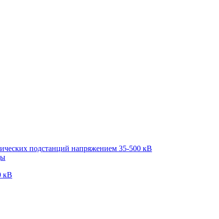
рических подстанций напряжением 35-500 кВ
ды
0 кВ