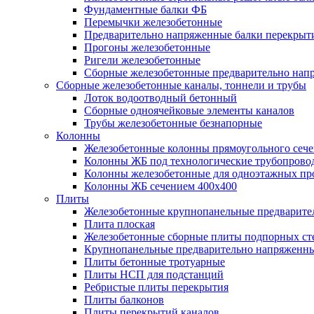
Фундаментные балки ФБ
Перемычки железобетонные
Предварительно напряженные балки перекрыти
Прогоны железобетонные
Ригели железобетонные
Сборные железобетонные предварительно нап
Сборные железобетонные каналы, тоннели и трубы
Лоток водоотводный бетонный
Сборные одноячейковые элементы каналов
Трубы железобетонные безнапорные
Колонны
Железобетонные колонны прямоугольного сече
Колонны ЖБ под технологические трубопрово
Колонны железобетонные для одноэтажных п
Колонны ЖБ сечением 400х400
Плиты
Железобетонные крупнопанельные предварите
Плита плоская
Железобетонные сборные плиты подпорных ст
Крупнопанельные предварительно напряженн
Плиты бетонные тротуарные
Плиты НСП для подстанций
Ребристые плиты перекрытия
Плиты балконов
Плиты перекрытий каналов