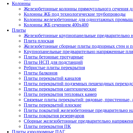
Колонны
Железобетонные колонны прямоугольного сечения д
Колонны ЖБ под технологические трубопроводы
Колонны железобетонные для одноэтажных промыш
Колонны ЖБ сечением 400х400
Плиты
Железобетонные крупнопанельные предварительно н
Плита плоская
Железобетонные сборные плиты подпорных стен и 
Крупнопанельные предварительно напряженные пл
Плиты бетонные тротуарные
Плиты НСП для подстанций
Ребристые плиты перекрытия
Плиты балконов
Плиты перекрытий каналов
Плиты перекрытий подземных пешеходных переход
Плиты перекрытия сантехнические
Плиты перекрытия тепловых камер
Связевые плиты перекрытий: рядовые, пристенные, 
Плиты перекрытий плоские
Плиты покрытий железобетонные предварительно на
Плиты покрытия резервуаров
Сборные железобетонные предварительно напряжен
Плиты перекрытия ПК
Плиты аэродромные ПАГ