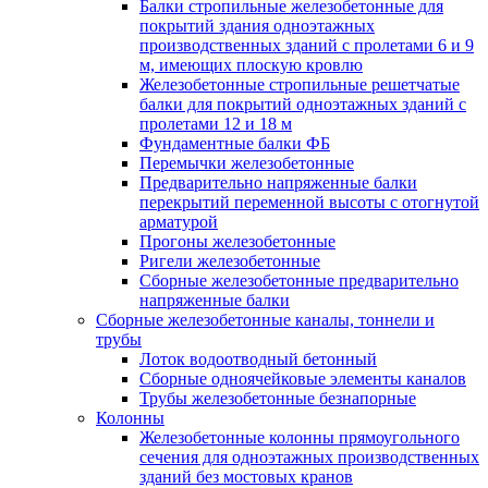
Балки стропильные железобетонные для
покрытий здания одноэтажных
производственных зданий с пролетами 6 и 9
м, имеющих плоскую кровлю
Железобетонные стропильные решетчатые
балки для покрытий одноэтажных зданий с
пролетами 12 и 18 м
Фундаментные балки ФБ
Перемычки железобетонные
Предварительно напряженные балки
перекрытий переменной высоты с отогнутой
арматурой
Прогоны железобетонные
Ригели железобетонные
Сборные железобетонные предварительно
напряженные балки
Сборные железобетонные каналы, тоннели и
трубы
Лоток водоотводный бетонный
Сборные одноячейковые элементы каналов
Трубы железобетонные безнапорные
Колонны
Железобетонные колонны прямоугольного
сечения для одноэтажных производственных
зданий без мостовых кранов