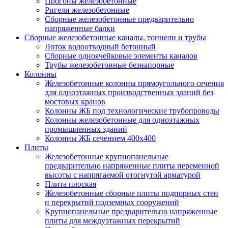
Прогоны железобетонные
Ригели железобетонные
Сборные железобетонные предварительно
напряженные балки
Сборные железобетонные каналы, тоннели и трубы
Лоток водоотводный бетонный
Сборные одноячейковые элементы каналов
Трубы железобетонные безнапорные
Колонны
Железобетонные колонны прямоугольного сечения
для одноэтажных производственных зданий без
мостовых кранов
Колонны ЖБ под технологические трубопроводы
Колонны железобетонные для одноэтажных
промышленных зданий
Колонны ЖБ сечением 400х400
Плиты
Железобетонные крупнопанельные
предварительно напряженные плиты переменной
высоты с напрягаемой отогнутой арматурой
Плита плоская
Железобетонные сборные плиты подпорных стен
и перекрытий подземных сооружений
Крупнопанельные предварительно напряженные
плиты для междуэтажных перекрытий