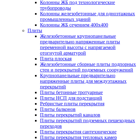
Колонны ЖБ под технологические
трубопроводы
Колонны железобетонные для одноэтажных
промышленных зданий
Колонны ЖБ сечением 400х400
Плиты
Железобетонные крупнопанельные
предварительно напряженные плиты
переменной высоты с напрягаемой
отогнутой арматурой
Плита плоская
Железобетонные сборные плиты подпорных
стен и перекрытий подземных сооружений
Крупнопанельные предварительно
напряженные плиты для междуэтажных
перекрытий
Плиты бетонные тротуарные
Плиты НСП для подстанций
Ребристые плиты перекрытия
Плиты балконов
Плиты перекрытий каналов
Плиты перекрытий подземных пешеходных
переходов
Плиты перекрытия сантехнические
Плиты перекрытия тепловых камер