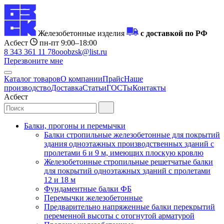
Железобетонные изделия
с доставкой по РФ
Асбест
пн-пт 9:00–18:00
8 343 361 11 78
ooobzsk@list.ru
Перезвоните мне
Каталог товаров
О компании
Прайс
Наше
производство
Доставка
Статьи
ГОСТы
Контакты
Асбест
Балки, прогоны и перемычки
Балки стропильные железобетонные для покрытий
здания одноэтажных производственных зданий с
пролетами 6 и 9 м, имеющих плоскую кровлю
Железобетонные стропильные решетчатые балки
для покрытий одноэтажных зданий с пролетами
12 и 18 м
Фундаментные балки ФБ
Перемычки железобетонные
Предварительно напряженные балки перекрытий
переменной высоты с отогнутой арматурой