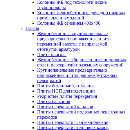
Колонны ЖБ под технологические
трубопроводы
Колонны железобетонные для одноэтажных
промышленных зданий
Колонны ЖБ сечением 400х400
Плиты
Железобетонные крупнопанельные
предварительно напряженные плиты
переменной высоты с напрягаемой
отогнутой арматурой
Плита плоская
Железобетонные сборные плиты подпорных
стен и перекрытий подземных сооружений
Крупнопанельные предварительно
напряженные плиты для междуэтажных
перекрытий
Плиты бетонные тротуарные
Плиты НСП для подстанций
Ребристые плиты перекрытия
Плиты балконов
Плиты перекрытий каналов
Плиты перекрытий подземных пешеходных
переходов
Плиты перекрытия сантехнические
Плиты перекрытия тепловых камер