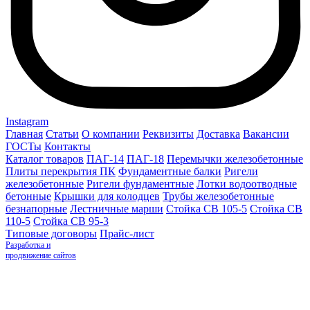
Instagram
Главная
Статьи
О компании
Реквизиты
Доставка
Вакансии
ГОСТы
Контакты
Каталог товаров
ПАГ-14
ПАГ-18
Перемычки железобетонные
Плиты перекрытия ПК
Фундаментные балки
Ригели
железобетонные
Ригели фундаментные
Лотки водоотводные
бетонные
Крышки для колодцев
Трубы железобетонные
безнапорные
Лестничные марши
Стойка СВ 105-5
Стойка СВ
110-5
Стойка СВ 95-3
Типовые договоры
Прайс-лист
Разработка и
продвижение сайтов