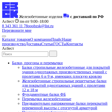
Железобетонные изделия
с доставкой по РФ
Асбест
пн-пт 9:00–18:00
8 343 361 11 78
ooobzsk@list.ru
Перезвоните мне
Каталог товаров
О компании
Прайс
Наше
производство
Доставка
Статьи
ГОСТы
Контакты
Асбест
Балки, прогоны и перемычки
Балки стропильные железобетонные для покрытий
здания одноэтажных производственных зданий с
пролетами 6 и 9 м, имеющих плоскую кровлю
Железобетонные стропильные решетчатые балки
для покрытий одноэтажных зданий с пролетами
12 и 18 м
Фундаментные балки ФБ
Перемычки железобетонные
Предварительно напряженные балки перекрытий
переменной высоты с отогнутой арматурой