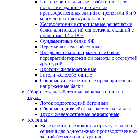
Балки стропильные железобетонные для
покрытий здания одноэтажных
производственных зданий с пролетами 6 и 9
м, имеющих плоскую кровлю
Железобетонные стропильные решетчатые
балки для покрытий одноэтажных зданий с
пролетами 12 и 18 м
Фундаментные балки ФБ
Перемычки железобетонные
Предварительно напряженные балки
перекрытий переменной высоты с отогнутой
арматурой
Прогоны железобетонные
Ригели железобетонные
Сборные железобетонные предварительно
напряженные балки
Сборные железобетонные каналы, тоннели и
трубы
Лоток водоотводный бетонный
Сборные одноячейковые элементы каналов
Трубы железобетонные безнапорные
Колонны
Железобетонные колонны прямоугольного
сечения для одноэтажных производственных
зданий без мостовых кранов