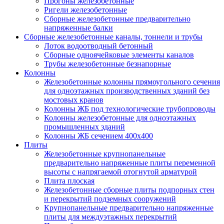
Прогоны железобетонные
Ригели железобетонные
Сборные железобетонные предварительно
напряженные балки
Сборные железобетонные каналы, тоннели и трубы
Лоток водоотводный бетонный
Сборные одноячейковые элементы каналов
Трубы железобетонные безнапорные
Колонны
Железобетонные колонны прямоугольного сечения
для одноэтажных производственных зданий без
мостовых кранов
Колонны ЖБ под технологические трубопроводы
Колонны железобетонные для одноэтажных
промышленных зданий
Колонны ЖБ сечением 400х400
Плиты
Железобетонные крупнопанельные
предварительно напряженные плиты переменной
высоты с напрягаемой отогнутой арматурой
Плита плоская
Железобетонные сборные плиты подпорных стен
и перекрытий подземных сооружений
Крупнопанельные предварительно напряженные
плиты для междуэтажных перекрытий