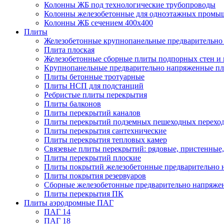
Колонны ЖБ под технологические трубопроводы
Колонны железобетонные для одноэтажных промы
Колонны ЖБ сечением 400х400
Плиты
Железобетонные крупнопанельные предварительно 
Плита плоская
Железобетонные сборные плиты подпорных стен и
Крупнопанельные предварительно напряженные п
Плиты бетонные тротуарные
Плиты НСП для подстанций
Ребристые плиты перекрытия
Плиты балконов
Плиты перекрытий каналов
Плиты перекрытий подземных пешеходных перехо
Плиты перекрытия сантехнические
Плиты перекрытия тепловых камер
Связевые плиты перекрытий: рядовые, пристенные,
Плиты перекрытий плоские
Плиты покрытий железобетонные предварительно н
Плиты покрытия резервуаров
Сборные железобетонные предварительно напряже
Плиты перекрытия ПК
Плиты аэродромные ПАГ
ПАГ 14
ПАГ 18