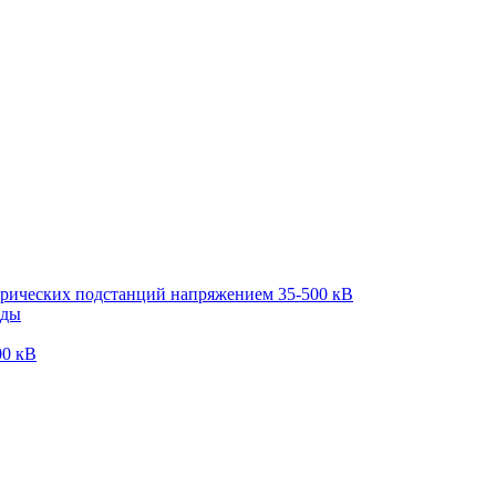
трических подстанций напряжением 35-500 кВ
оды
00 кВ