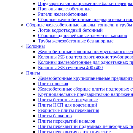
Предварительно напряженные балки перекрыт
Прогоны железобетонные
Ригели железобетонные
Сборные железобетонные предварительно на
Сборные железобетонные каналы, тоннели и трубы
Лоток водоотводный бетонный
Сборные одноячейковые элементы каналов
Трубы железобетонные безнапорные
Колонны
Железобетонные колонны прямоугольного сеч
Колонны ЖБ под технологические трубопров
Колонны железобетонные для одноэтажных 
Колонны ЖБ сечением 400х400
Плиты
Железобетонные крупнопанельные предварит
Плита плоская
Железобетонные сборные плиты подпорных с
Крупнопанельные предварительно напряжен
Плиты бетонные тротуарные
Плиты НСП для подстанций
Ребристые плиты перекрытия
Плиты балконов
Плиты перекрытий каналов
Плиты перекрытий подземных пешеходных п
Плиты перекрытия сантехнические