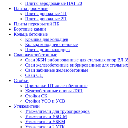
Плиты аэродромные ПАГ 20
Плиты дорожные
Плиты дорожные 1П
Плиты дорожные 2П
Плиты перекрытий ПБ
Бортовые камни
Кольца бетонные
Крышка для колодцев
Кольца колодцев стеновые
Плиты днищ колодцев
Сваи железобетонные
Сваи ЖБИ вибрированные для стальных опор ВЛ 3
Сваи железобетонные вибрированные для стальных
Сваи забивные железобетонные
Сваи СЦ
Стойки
Приставки ПТ железобетонные
Железобетонные опоры ЛЭП
Стойки СК
Стойки УСО и УСВ
Утяжелители
Утяжелители для трубопроводов
Утяжелители УБО-М
Утяжелители УБКМ
Утяжелители 2 УТК