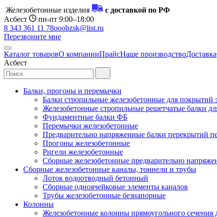
Железобетонные изделия
с доставкой по РФ
Асбест
пн-пт 9:00–18:00
8 343 361 11 78
ooobzsk@list.ru
Перезвоните мне
Каталог товаров
О компании
Прайс
Наше производство
Доставка
Асбест
Балки, прогоны и перемычки
Балки стропильные железобетонные для покрытий 
Железобетонные стропильные решетчатые балки для
Фундаментные балки ФБ
Перемычки железобетонные
Предварительно напряженные балки перекрытий пе
Прогоны железобетонные
Ригели железобетонные
Сборные железобетонные предварительно напряже
Сборные железобетонные каналы, тоннели и трубы
Лоток водоотводный бетонный
Сборные одноячейковые элементы каналов
Трубы железобетонные безнапорные
Колонны
Железобетонные колонны прямоугольного сечения 