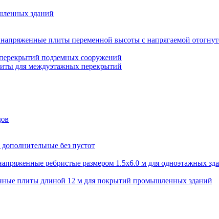
шленных зданий
напряженные плиты переменной высоты с напрягаемой отогнут
 перекрытий подземных сооружений
литы для междуэтажных перекрытий
дов
 дополнительные без пустот
апряженные ребристые размером 1.5х6.0 м для одноэтажных зд
нные плиты длиной 12 м для покрытий промышленных зданий