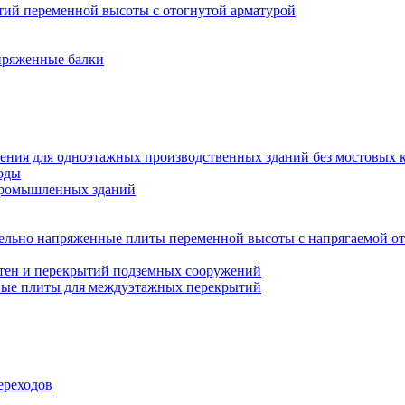
ий переменной высоты с отогнутой арматурой
пряженные балки
ения для одноэтажных производственных зданий без мостовых 
оды
промышленных зданий
ельно напряженные плиты переменной высоты с напрягаемой от
тен и перекрытий подземных сооружений
ные плиты для междуэтажных перекрытий
ереходов