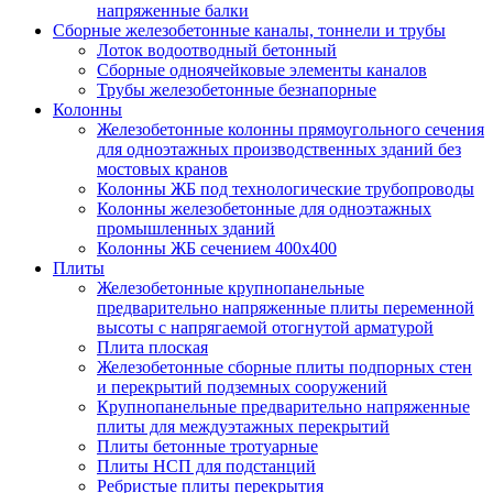
напряженные балки
Сборные железобетонные каналы, тоннели и трубы
Лоток водоотводный бетонный
Сборные одноячейковые элементы каналов
Трубы железобетонные безнапорные
Колонны
Железобетонные колонны прямоугольного сечения
для одноэтажных производственных зданий без
мостовых кранов
Колонны ЖБ под технологические трубопроводы
Колонны железобетонные для одноэтажных
промышленных зданий
Колонны ЖБ сечением 400х400
Плиты
Железобетонные крупнопанельные
предварительно напряженные плиты переменной
высоты с напрягаемой отогнутой арматурой
Плита плоская
Железобетонные сборные плиты подпорных стен
и перекрытий подземных сооружений
Крупнопанельные предварительно напряженные
плиты для междуэтажных перекрытий
Плиты бетонные тротуарные
Плиты НСП для подстанций
Ребристые плиты перекрытия