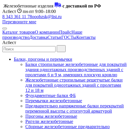
Железобетонные изделия
с доставкой по РФ
Асбест
пн-пт 9:00–18:00
8 343 361 11 78
ooobzsk@list.ru
Перезвоните мне
Каталог товаров
О компании
Прайс
Наше
производство
Доставка
Статьи
ГОСТы
Контакты
Асбест
Балки, прогоны и перемычки
Балки стропильные железобетонные для покрытий
здания одноэтажных производственных зданий с
пролетами 6 и 9 м, имеющих плоскую кровлю
Железобетонные стропильные решетчатые балки
для покрытий одноэтажных зданий с пролетами
12 и 18 м
Фундаментные балки ФБ
Перемычки железобетонные
Предварительно напряженные балки перекрытий
переменной высоты с отогнутой арматурой
Прогоны железобетонные
Ригели железобетонные
Сборные железобетонные предварительно