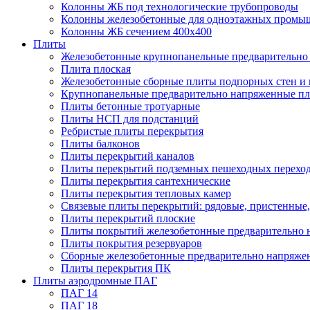
Колонны ЖБ под технологические трубопроводы
Колонны железобетонные для одноэтажных промы
Колонны ЖБ сечением 400х400
Плиты
Железобетонные крупнопанельные предварительно 
Плита плоская
Железобетонные сборные плиты подпорных стен и
Крупнопанельные предварительно напряженные п
Плиты бетонные тротуарные
Плиты НСП для подстанций
Ребристые плиты перекрытия
Плиты балконов
Плиты перекрытий каналов
Плиты перекрытий подземных пешеходных перехо
Плиты перекрытия сантехнические
Плиты перекрытия тепловых камер
Связевые плиты перекрытий: рядовые, пристенные,
Плиты перекрытий плоские
Плиты покрытий железобетонные предварительно н
Плиты покрытия резервуаров
Сборные железобетонные предварительно напряже
Плиты перекрытия ПК
Плиты аэродромные ПАГ
ПАГ 14
ПАГ 18