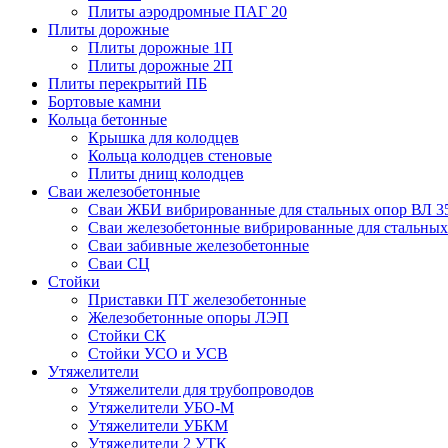
Плиты аэродромные ПАГ 20
Плиты дорожные
Плиты дорожные 1П
Плиты дорожные 2П
Плиты перекрытий ПБ
Бортовые камни
Кольца бетонные
Крышка для колодцев
Кольца колодцев стеновые
Плиты днищ колодцев
Сваи железобетонные
Сваи ЖБИ вибрированные для стальных опор ВЛ 3
Сваи железобетонные вибрированные для стальных
Сваи забивные железобетонные
Сваи СЦ
Стойки
Приставки ПТ железобетонные
Железобетонные опоры ЛЭП
Стойки СК
Стойки УСО и УСВ
Утяжелители
Утяжелители для трубопроводов
Утяжелители УБО-М
Утяжелители УБКМ
Утяжелители 2 УТК