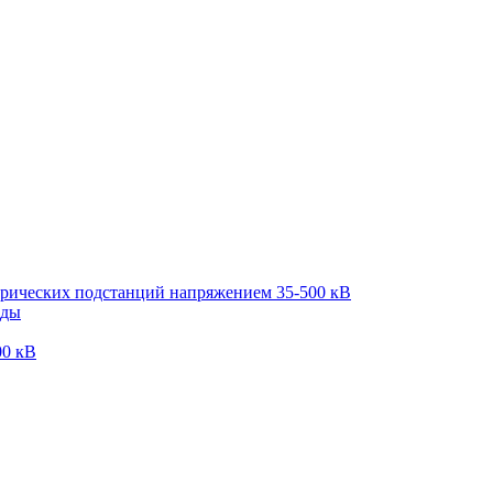
трических подстанций напряжением 35-500 кВ
оды
00 кВ