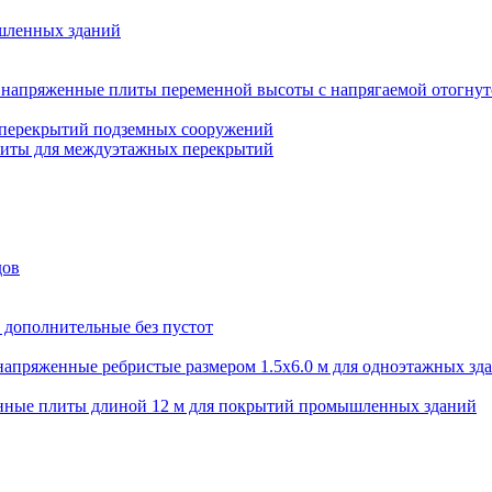
шленных зданий
напряженные плиты переменной высоты с напрягаемой отогнут
 перекрытий подземных сооружений
литы для междуэтажных перекрытий
дов
 дополнительные без пустот
апряженные ребристые размером 1.5х6.0 м для одноэтажных зд
нные плиты длиной 12 м для покрытий промышленных зданий