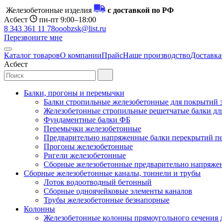
Железобетонные изделия
с доставкой по РФ
Асбест
пн-пт 9:00–18:00
8 343 361 11 78
ooobzsk@list.ru
Перезвоните мне
Каталог товаров
О компании
Прайс
Наше производство
Доставка
Асбест
Балки, прогоны и перемычки
Балки стропильные железобетонные для покрытий 
Железобетонные стропильные решетчатые балки для
Фундаментные балки ФБ
Перемычки железобетонные
Предварительно напряженные балки перекрытий пе
Прогоны железобетонные
Ригели железобетонные
Сборные железобетонные предварительно напряже
Сборные железобетонные каналы, тоннели и трубы
Лоток водоотводный бетонный
Сборные одноячейковые элементы каналов
Трубы железобетонные безнапорные
Колонны
Железобетонные колонны прямоугольного сечения 