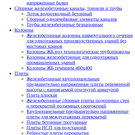
напряженные балки
Сборные железобетонные каналы, тоннели и трубы
Лоток водоотводный бетонный
Сборные одноячейковые элементы каналов
Трубы железобетонные безнапорные
Колонны
Железобетонные колонны прямоугольного сечения
для одноэтажных производственных зданий без
мостовых кранов
Колонны ЖБ под технологические трубопроводы
Колонны железобетонные для одноэтажных
промышленных зданий
Колонны ЖБ сечением 400х400
Плиты
Железобетонные крупнопанельные
предварительно напряженные плиты переменной
высоты с напрягаемой отогнутой арматурой
Плита плоская
Железобетонные сборные плиты подпорных стен
и перекрытий подземных сооружений
Крупнопанельные предварительно напряженные
плиты для междуэтажных перекрытий
Плиты бетонные тротуарные
Плиты НСП для подстанций
Ребристые плиты перекрытия