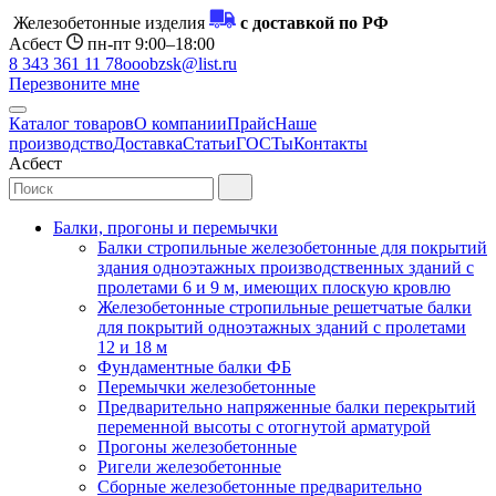
Железобетонные изделия
с доставкой по РФ
Асбест
пн-пт 9:00–18:00
8 343 361 11 78
ooobzsk@list.ru
Перезвоните мне
Каталог товаров
О компании
Прайс
Наше
производство
Доставка
Статьи
ГОСТы
Контакты
Асбест
Балки, прогоны и перемычки
Балки стропильные железобетонные для покрытий
здания одноэтажных производственных зданий с
пролетами 6 и 9 м, имеющих плоскую кровлю
Железобетонные стропильные решетчатые балки
для покрытий одноэтажных зданий с пролетами
12 и 18 м
Фундаментные балки ФБ
Перемычки железобетонные
Предварительно напряженные балки перекрытий
переменной высоты с отогнутой арматурой
Прогоны железобетонные
Ригели железобетонные
Сборные железобетонные предварительно