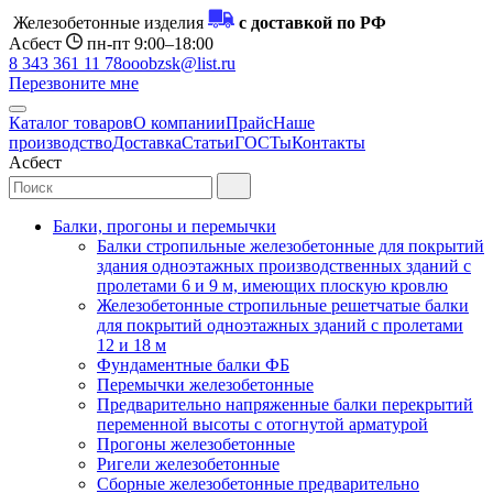
Железобетонные изделия
с доставкой по РФ
Асбест
пн-пт 9:00–18:00
8 343 361 11 78
ooobzsk@list.ru
Перезвоните мне
Каталог товаров
О компании
Прайс
Наше
производство
Доставка
Статьи
ГОСТы
Контакты
Асбест
Балки, прогоны и перемычки
Балки стропильные железобетонные для покрытий
здания одноэтажных производственных зданий с
пролетами 6 и 9 м, имеющих плоскую кровлю
Железобетонные стропильные решетчатые балки
для покрытий одноэтажных зданий с пролетами
12 и 18 м
Фундаментные балки ФБ
Перемычки железобетонные
Предварительно напряженные балки перекрытий
переменной высоты с отогнутой арматурой
Прогоны железобетонные
Ригели железобетонные
Сборные железобетонные предварительно