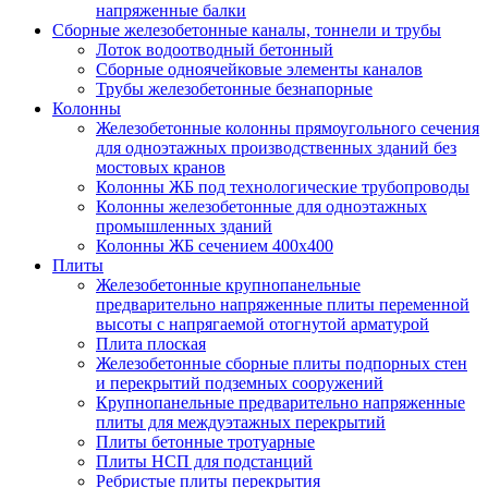
напряженные балки
Сборные железобетонные каналы, тоннели и трубы
Лоток водоотводный бетонный
Сборные одноячейковые элементы каналов
Трубы железобетонные безнапорные
Колонны
Железобетонные колонны прямоугольного сечения
для одноэтажных производственных зданий без
мостовых кранов
Колонны ЖБ под технологические трубопроводы
Колонны железобетонные для одноэтажных
промышленных зданий
Колонны ЖБ сечением 400х400
Плиты
Железобетонные крупнопанельные
предварительно напряженные плиты переменной
высоты с напрягаемой отогнутой арматурой
Плита плоская
Железобетонные сборные плиты подпорных стен
и перекрытий подземных сооружений
Крупнопанельные предварительно напряженные
плиты для междуэтажных перекрытий
Плиты бетонные тротуарные
Плиты НСП для подстанций
Ребристые плиты перекрытия