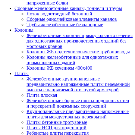
напряженные балки
Сборные железобетонные каналы, тоннели и трубы
Лоток водоотводный бетонный
Сборные одноячейковые элементы каналов
Трубы железобетонные безнапорные
Колонны
Железобетонные колонны прямоугольного сечения
для одноэтажных производственных зданий без
мостовых кранов
Колонны ЖБ под технологические трубопроводы
Колонны железобетонные для одноэтажных
промышленных зданий
Колонны ЖБ сечением 400х400
Плиты
Железобетонные крупнопанельные
предварительно напряженные плиты переменной
высоты с напрягаемой отогнутой арматурой
Плита плоская
Железобетонные сборные плиты подпорных стен
и перекрытий подземных сооружений
Крупнопанельные предварительно напряженные
плиты для междуэтажных перекрытий
Плиты бетонные тротуарные
Плиты НСП для подстанций
Ребристые плиты перекрытия