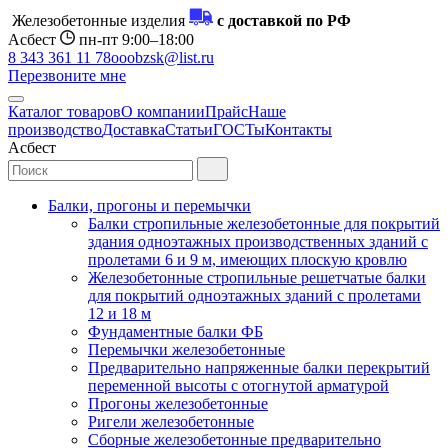
Железобетонные изделия
с доставкой по РФ
Асбест
пн-пт 9:00–18:00
8 343 361 11 78
ooobzsk@list.ru
Перезвоните мне
Каталог товаров
О компании
Прайс
Наше
производство
Доставка
Статьи
ГОСТы
Контакты
Асбест
Балки, прогоны и перемычки
Балки стропильные железобетонные для покрытий
здания одноэтажных производственных зданий с
пролетами 6 и 9 м, имеющих плоскую кровлю
Железобетонные стропильные решетчатые балки
для покрытий одноэтажных зданий с пролетами
12 и 18 м
Фундаментные балки ФБ
Перемычки железобетонные
Предварительно напряженные балки перекрытий
переменной высоты с отогнутой арматурой
Прогоны железобетонные
Ригели железобетонные
Сборные железобетонные предварительно