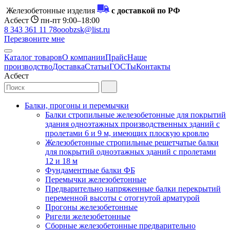
Железобетонные изделия
с доставкой по РФ
Асбест
пн-пт 9:00–18:00
8 343 361 11 78
ooobzsk@list.ru
Перезвоните мне
Каталог товаров
О компании
Прайс
Наше
производство
Доставка
Статьи
ГОСТы
Контакты
Асбест
Балки, прогоны и перемычки
Балки стропильные железобетонные для покрытий
здания одноэтажных производственных зданий с
пролетами 6 и 9 м, имеющих плоскую кровлю
Железобетонные стропильные решетчатые балки
для покрытий одноэтажных зданий с пролетами
12 и 18 м
Фундаментные балки ФБ
Перемычки железобетонные
Предварительно напряженные балки перекрытий
переменной высоты с отогнутой арматурой
Прогоны железобетонные
Ригели железобетонные
Сборные железобетонные предварительно