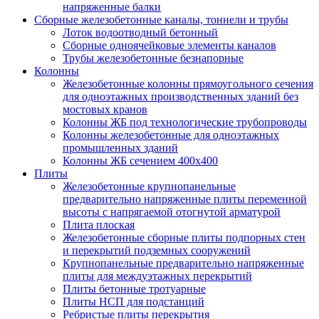
напряженные балки
Сборные железобетонные каналы, тоннели и трубы
Лоток водоотводный бетонный
Сборные одноячейковые элементы каналов
Трубы железобетонные безнапорные
Колонны
Железобетонные колонны прямоугольного сечения
для одноэтажных производственных зданий без
мостовых кранов
Колонны ЖБ под технологические трубопроводы
Колонны железобетонные для одноэтажных
промышленных зданий
Колонны ЖБ сечением 400х400
Плиты
Железобетонные крупнопанельные
предварительно напряженные плиты переменной
высоты с напрягаемой отогнутой арматурой
Плита плоская
Железобетонные сборные плиты подпорных стен
и перекрытий подземных сооружений
Крупнопанельные предварительно напряженные
плиты для междуэтажных перекрытий
Плиты бетонные тротуарные
Плиты НСП для подстанций
Ребристые плиты перекрытия