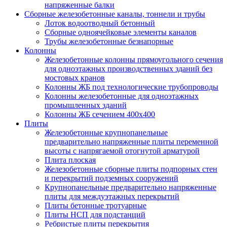
напряженные балки
Сборные железобетонные каналы, тоннели и трубы
Лоток водоотводный бетонный
Сборные одноячейковые элементы каналов
Трубы железобетонные безнапорные
Колонны
Железобетонные колонны прямоугольного сечения
для одноэтажных производственных зданий без
мостовых кранов
Колонны ЖБ под технологические трубопроводы
Колонны железобетонные для одноэтажных
промышленных зданий
Колонны ЖБ сечением 400х400
Плиты
Железобетонные крупнопанельные
предварительно напряженные плиты переменной
высоты с напрягаемой отогнутой арматурой
Плита плоская
Железобетонные сборные плиты подпорных стен
и перекрытий подземных сооружений
Крупнопанельные предварительно напряженные
плиты для междуэтажных перекрытий
Плиты бетонные тротуарные
Плиты НСП для подстанций
Ребристые плиты перекрытия