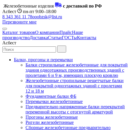
Железобетонные изделия
с доставкой по РФ
Асбест
пн-пт 9:00–18:00
8 343 361 11 78
ooobzsk@list.ru
Перезвоните мне
Каталог товаров
О компании
Прайс
Наше
производство
Доставка
Статьи
ГОСТы
Контакты
Асбест
Балки, прогоны и перемычки
Балки стропильные железобетонные для покрытий
здания одноэтажных производственных зданий с
пролетами 6 и 9 м, имеющих плоскую кровлю
Железобетонные стропильные решетчатые балки
для покрытий одноэтажных зданий с пролетами
12 и 18 м
Фундаментные балки ФБ
Перемычки железобетонные
Предварительно напряженные балки перекрытий
переменной высоты с отогнутой арматурой
Прогоны железобетонные
Ригели железобетонные
Сборные железобетонные предварительно