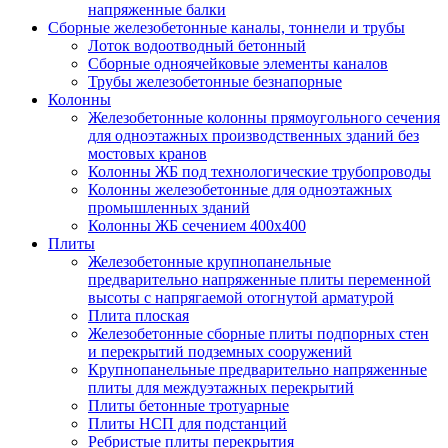
напряженные балки
Сборные железобетонные каналы, тоннели и трубы
Лоток водоотводный бетонный
Сборные одноячейковые элементы каналов
Трубы железобетонные безнапорные
Колонны
Железобетонные колонны прямоугольного сечения
для одноэтажных производственных зданий без
мостовых кранов
Колонны ЖБ под технологические трубопроводы
Колонны железобетонные для одноэтажных
промышленных зданий
Колонны ЖБ сечением 400х400
Плиты
Железобетонные крупнопанельные
предварительно напряженные плиты переменной
высоты с напрягаемой отогнутой арматурой
Плита плоская
Железобетонные сборные плиты подпорных стен
и перекрытий подземных сооружений
Крупнопанельные предварительно напряженные
плиты для междуэтажных перекрытий
Плиты бетонные тротуарные
Плиты НСП для подстанций
Ребристые плиты перекрытия