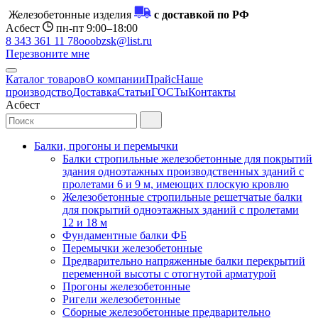
Железобетонные изделия
с доставкой по РФ
Асбест
пн-пт 9:00–18:00
8 343 361 11 78
ooobzsk@list.ru
Перезвоните мне
Каталог товаров
О компании
Прайс
Наше
производство
Доставка
Статьи
ГОСТы
Контакты
Асбест
Балки, прогоны и перемычки
Балки стропильные железобетонные для покрытий
здания одноэтажных производственных зданий с
пролетами 6 и 9 м, имеющих плоскую кровлю
Железобетонные стропильные решетчатые балки
для покрытий одноэтажных зданий с пролетами
12 и 18 м
Фундаментные балки ФБ
Перемычки железобетонные
Предварительно напряженные балки перекрытий
переменной высоты с отогнутой арматурой
Прогоны железобетонные
Ригели железобетонные
Сборные железобетонные предварительно