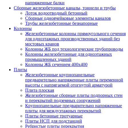
напряженные балки
Сборные железобетонные каналы, тоннели и трубы
Лоток водоотводный бетонный
Сборные одноячейковые элементы каналов
Трубы железобетонные безнапорные
Колонны
Железобетонные колонны прямоугольного сечения
для одноэтажных производственных зданий без
мостовых кранов
Колонны ЖБ под технологические трубопроводы
Колонны железобетонные для одноэтажных
промышленных зданий
Колонны ЖБ сечением 400х400
Плиты
Железобетонные крупнопанельные
предварительно напряженные плиты переменной
высоты с напрягаемой отогнутой арматурой
Плита плоская
Железобетонные сборные плиты подпорных стен
и перекрытий подземных сооружений
Крупнопанельные предварительно напряженные
плиты для междуэтажных перекрытий
Плиты бетонные тротуарные
Плиты НСП для подстанций
Ребристые плиты перекрытия