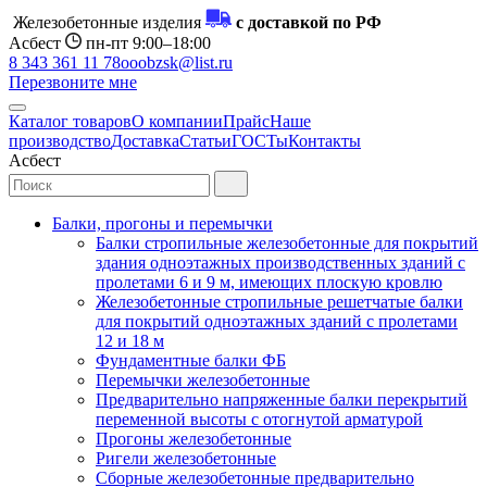
Железобетонные изделия
с доставкой по РФ
Асбест
пн-пт 9:00–18:00
8 343 361 11 78
ooobzsk@list.ru
Перезвоните мне
Каталог товаров
О компании
Прайс
Наше
производство
Доставка
Статьи
ГОСТы
Контакты
Асбест
Балки, прогоны и перемычки
Балки стропильные железобетонные для покрытий
здания одноэтажных производственных зданий с
пролетами 6 и 9 м, имеющих плоскую кровлю
Железобетонные стропильные решетчатые балки
для покрытий одноэтажных зданий с пролетами
12 и 18 м
Фундаментные балки ФБ
Перемычки железобетонные
Предварительно напряженные балки перекрытий
переменной высоты с отогнутой арматурой
Прогоны железобетонные
Ригели железобетонные
Сборные железобетонные предварительно